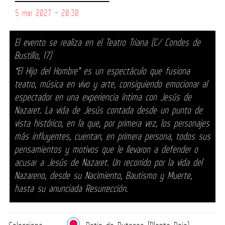
5 mar 2027 - 20:30
El evento se realiza en el Teatro Triana (C/ Condes de
Bustillo, 17)
“El Hijo del Hombre” es un espectáculo que fusiona
teatro, música en vivo y arte, consiguiendo emocionar al
espectador en una experiencia íntima con Jesús de
Nazaret. La vida de Jesús contada desde un punto de
vista histórico, en la que, por primera vez, los personajes
más influyentes, cuentan, en primera persona, todos sus
pensamientos y motivos que le llevaron a defender o
acusar a Jesús de Nazaret. Un recorrido por la vida del
Nazareno, desde su Nacimiento, Bautismo y Muerte,
hasta su anunciada Resurrección.