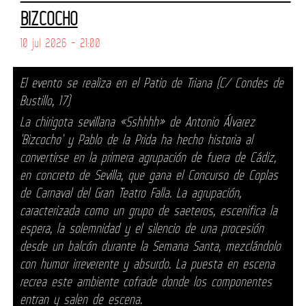
BIZCOCHO
10 jul 2026 - 21:00
El evento se realiza en el Patio de Triana (C/ Condes de
Bustillo, 17)
La chirigota sevillana «Sshhhh» de Antonio Álvarez
'Bizcocho' y Pablo de la Prida ha hecho historia al
convertirse en la primera agrupación de fuera de Cádiz,
en concreto de Sevilla, que gana el Concurso de Coplas
de Carnaval del Gran Teatro Falla. La agrupación,
caracterizada como un grupo de saeteros, escenifica la
espera, la solemnidad y el silencio de una procesión
desde un balcón durante la Semana Santa, mezclándolo
con humor irreverente y absurdo. La puesta en escena
recrea este ambiente cofrade donde los componentes
entran y salen de escena.