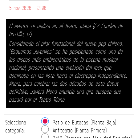
5 nov 2026 - 21:00
El evento se realiza en el Teatro Triana (C/ Condes de
Bustillo, 17)
Considerado el pilar fundacional del nuevo pop chileno,
"Esquemas Juveniles" se ha posicionado como uno de
los discos más emblemáticos de la escena musical
nacional, presentando una evolución del rock que
dominaba en las lista hacia el electropop independiente.
Ahora, para celebrar las dos décadas de este debut
definitivo, Javiera Mena anuncia una gira europea que
pasará por el Teatro Triana.
Selecciona
Patio de Butacas (Planta Baja)
categoría:
Anfiteatro (Planta Primera)