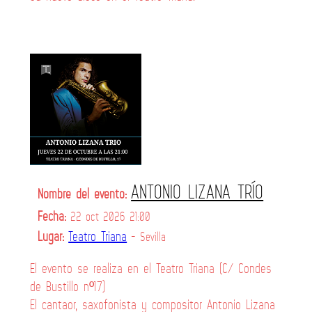
ANTONIO LIZANA TRÍO
Nombre del evento:
Fecha:
22 oct 2026 21:00
Lugar:
Teatro Triana
- Sevilla
El evento se realiza en el Teatro Triana (C/ Condes
de Bustillo nº17)
El cantaor, saxofonista y compositor Antonio Lizana